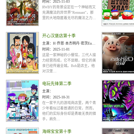
时间：
2025-11-03
RWBY的背景设定在一个神秘而又
充满魔法的异世界"Remnant"，那
里的大地隐匿着无尽的魔法之力....
开心汉堡店第十季
主演：
H·乔恩·本杰明丹·密茨Eugene MirmanJohn Roberts
时间：
2025-11-01
这是一家神秘的小餐馆，三代人接
力经营而成，它不显眼，但它的美
食已经传遍全城。Bob是店主，他
对汉堡....
电玩先锋第二季
主演：
时间：
2025-10-31
在一家平凡的游戏商店里，两个青
少年看似过着普通的日常，然而，
他们的实际身份却是勇敢无畏的猎
手，肩负....
海绵宝宝第十季