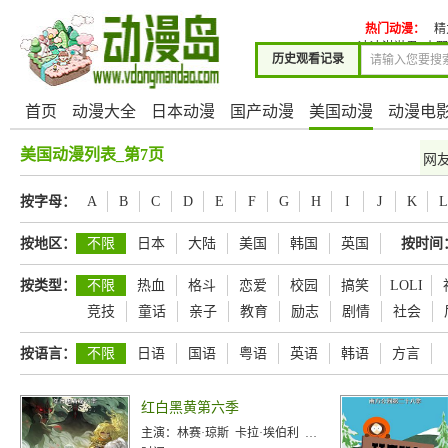
热门动漫：
精
冰冰淇淋君
小野
历史观看记录
首页
动漫大全
日本动漫
国产动漫
美国动漫
动漫电
美国动漫列表_第7页
网
按字母：
A
B
C
D
E
F
G
H
I
J
K
L
按地区：
不限
日本
大陆
美国
韩国
英国
按时间
按类型：
不限
热血
格斗
恋爱
校园
搞笑
LOLI
竞技
童话
亲子
教育
励志
剧情
社会
按语言：
不限
日语
国语
粤语
英语
韩语
方言
红白黑黄第六季
主演：
林赛·琼斯 卡拉·埃伯利 艾伦·泽克 巴尔巴拉·邓克尔尔曼 迈尔斯·卢纳 萨曼莎·艾尔兰 维克·米格诺纳