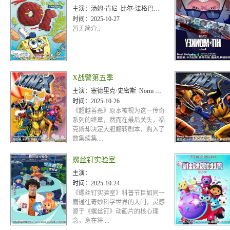
主演：
汤姆·肯尼 比尔·法格巴克 罗德格尔·邦帕斯 克兰西·布朗 卡罗琳·劳伦斯 玛丽·乔·卡特利特 迪·
时间：
2025-10-27
暂无简介..
X战警第五季
主演：
塞德里克·史密斯 Norm Spencer 凯瑟琳·迪舍 艾莉森·西莉-史密斯 伦诺·赞恩 克里斯·
时间：
2025-10-26
《超越善恶》原本被视为这一传奇
系列的终章，然而在最后关头，福
克斯却决定大胆翻转剧本，购入了
数集续集....
螺丝钉实验室
主演：
时间：
2025-10-24
《螺丝钉实验室》科普节目如同一
扇通往奇妙科学世界的大门，灵感
源于《螺丝钉》动画片的核心理
念，意在将....