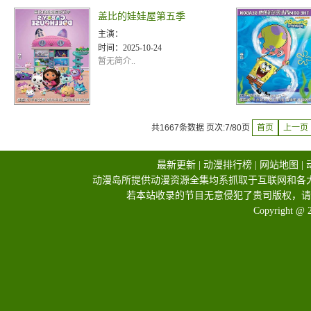
盖比的娃娃屋第五季
主演：
时间：
2025-10-24
暂无简介..
共1667条数据 页次:7/80页
首页
上一页
最新更新
|
动漫排行榜
|
网站地图
|
动漫岛所提供动漫资源全集均系抓取于互联网和各
若本站收录的节目无意侵犯了贵司版权，请
Copyright @ 