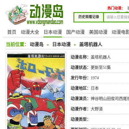
热门动漫：
禁。~
历史观看记录
首页
动漫大全
日本动漫
国产动漫
美国动漫
动漫电
当前位置：
动漫岛
»
日本动漫
»
盖塔机器人
动漫名称：
盖塔机器人
动漫状态：
更新至51集
发行年份：
1974
动漫地区：
日本
动漫演员：
神谷明山田俊司西尾
动漫作者：
大野清
动漫类型：