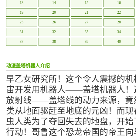
13
14
15
16
19
20
21
22
25
26
27
28
31
32
33
34
37
38
39
40
动漫盖塔机器人介绍
早乙女研究所！这个令人震撼的机
宙开发用机器人——盖塔机器人！
放射线——盖塔线的动力来源，竟
类从地面驱赶至地底的元凶！而现
虫人类为了夺回失去的地盘，开始
行动！哥鲁这个恐龙帝国的帝王向