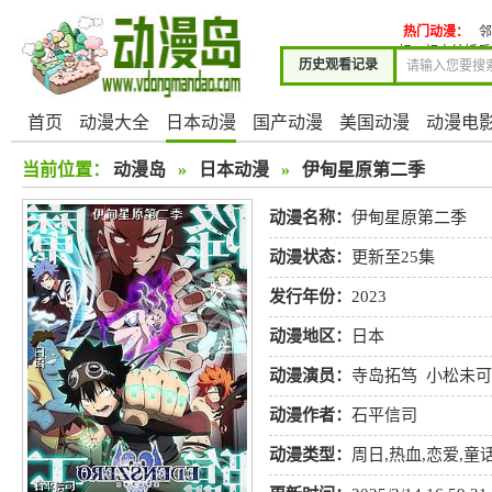
热门动漫：
邻
姐、相亲结婚乐
历史观看记录
首页
动漫大全
日本动漫
国产动漫
美国动漫
动漫电
当前位置：
动漫岛
»
日本动漫
»
伊甸星原第二季
动漫名称：
伊甸星原第二季
动漫状态：
更新至25集
发行年份：
2023
动漫地区：
日本
动漫演员：
寺岛拓笃
小松未可
贵
大原沙耶香
大塚芳忠
井
动漫作者：
石平信司
动漫类型：
周日
,
热血
,
恋爱
,
童