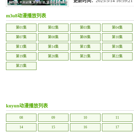
者
,
刑侦
,
同人
,
轻松
,
冒险
,
TV版
,
更新时间：
2025/3/14 16:59:21
m3u8动漫播放列表
第01集
第02集
第03集
第04集
第07集
第08集
第09集
第10集
第13集
第14集
第15集
第16集
第19集
第20集
第21集
第22集
第25集
kuyun动漫播放列表
08
09
10
11
14
15
16
17