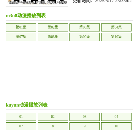
热血
,
校园
,
剧情
,
忍者
,
职业
,
搞笑
更新时间：
2025/5/17 23:33:02
m3u8动漫播放列表
第01集
第02集
第03集
第04集
第07集
第08集
第09集
第10集
kuyun动漫播放列表
01
02
03
04
07
8
9
10