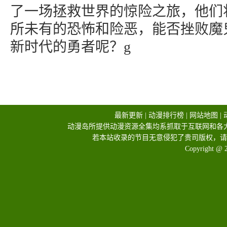
了一场拯救世界的惊险之旅，他们
所未有的恐怖和险恶，能否挫败魔
新时代的勇者呢？g
最新更新
|
动漫排行榜
|
网站地图
|
动漫岛所提供动漫资源全集均系抓取于互联网和各
若本站收录的节目无意侵犯了贵司版权，请
Copyright @ 