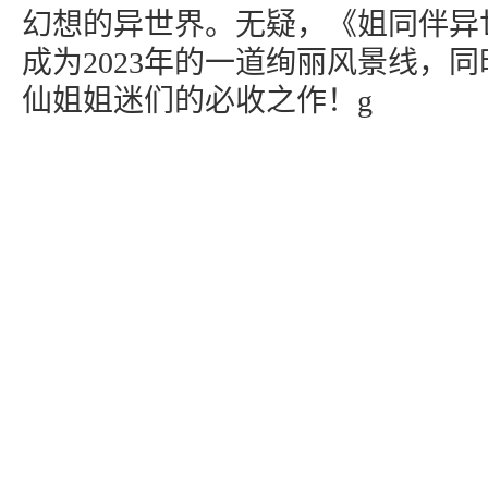
幻想的异世界。无疑，《姐同伴异
成为2023年的一道绚丽风景线，
仙姐姐迷们的必收之作！g