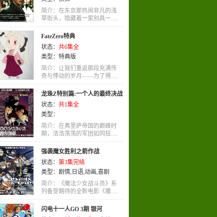
简介：在东京那热闹非凡的浅
草街头，隐藏着一家别具一.....
FateZero特典
状态：
共6集全
类型：
特典版
简介：让我们重返那段充满传
奇与悸动的岁月――为了得.....
龙珠Z特别篇:一个人的最终决战
状态：
共1集全
类型：
简介：在弗里萨帝国的巅峰时
期，浩浩荡荡的军团如同狂.....
强袭魔女胜利之箭作战
状态：
第3集完结
类型：
剧情
,
日语
,
动画
,
喜剧
简介：《魔法少女战斗员》系
列备受期待的全新电影《魔.....
闪电十一人GO 3期 银河