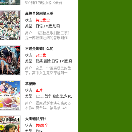
罪
500创作的轻小说《最弱.....
,
社会
,
刑侦
,
励志
,
奇幻
,
穿越
,
歌
舞
,
益智
,
百合
,
忍者
,
泡面番
,
少年
,
高校星歌剧第三季
动画
,
宠物
,
少年爱
,
机战
,
神话
,
同
状态：
共12集全
人
,
亲情
,
青春
,
童话
,
战争
,
吸血鬼
,
类型：
日语
,
TV版
,
动画
机械
,
热血
,
冒险
,
萝莉
,
未来
,
女性
向
,
科幻
,
魔法
,
耽美
,
侦探
,
运动
,
其
简介：《高校星歌剧第三季》
是一部波澜壮阔的音乐剧作.....
他
,
少女
,
悬疑
,
职场
,
日语
不过是蜘蛛什么的
状态：
24全集
类型：
搞笑
,
冒险
,
日语
,
TV版
,
奇
幻
简介：这是一个匪夷所思的故
事，高中女生竟然穿越到一.....
草裙舞
状态：
正片
类型：
LOLI
,
战争
,
吸血鬼
,
少女
,
职业
,
日语
简介：福原遥が主演を務める
本作の舞台は、福島県いわ.....
大川端侦探社
状态：
共6集全
类型：
侦探