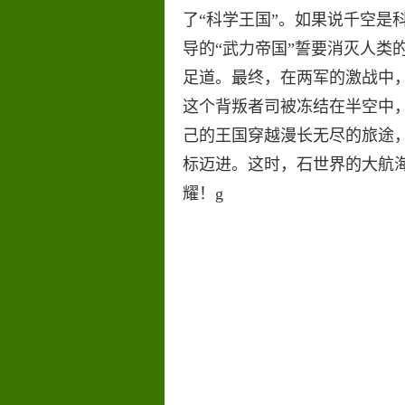
了“科学王国”。如果说千空是
导的“武力帝国”誓要消灭人类
足道。最终，在两军的激战中
这个背叛者司被冻结在半空中
己的王国穿越漫长无尽的旅途
标迈进。这时，石世界的大航
耀！g