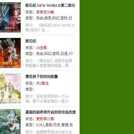
新石纪 NEW WORLD第二部分
状态：
更新至10集
类型：
热血
,
搞笑
,
科幻
,
冒险
,
日
语
,
TV版
简介： 《新石纪 NEW WORLD
第2部分》全.....
新石纪
状态：
24全集
类型：
热血
,
科幻
,
冒险
,
日语
,
TV
版
简介：《新石纪》这部作品堪
称超越人类智慧的结晶，揭.....
樱花树下的时间胶囊
状态：
共1集全
类型：
简介：在东京郊外的一个小
镇。那个小镇坐落在一座小
小.....
最弱的驯养师开启的捡垃圾的旅
状态：
更新第12集
途
类型：
LOLI
,
喜剧
,
历史
,
推理
,
玄
幻
,
艺术
,
竞技
,
剧情
,
惊悚
,
动作
,
犯
简介：由蕗野冬和ほのぼのる