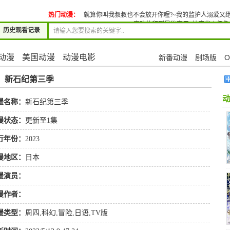
热门动漫：
就算你叫我叔叔也不会放开你喔?~我的监护人溺爱又绝
喜欢的留到最後享用
神废柴☆偶像
历史观看记录
动漫
美国动漫
动漫电影
新番动漫
剧场版
O
»
新石纪第三季
漫名称：
新石纪第三季
漫状态：
更新至1集
行年份：
2023
漫地区：
日本
漫演员：
漫作者：
漫类型：
周四
,
科幻
,
冒险
,
日语
,
TV版