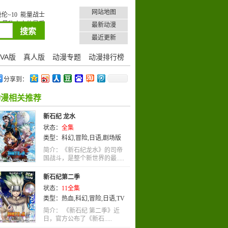
网站地图
伦~10
能量战士
黑豹大人的最爱
最新动漫
最近更新
VA版
真人版
动漫专题
动漫排行榜
分享到：
动漫相关推荐
新石纪 龙水
状态：
全集
类型：
科幻
,
冒险
,
日语
,
剧场版
简介：《新石纪龙水》的司帝
国战斗，是整个新世界的最.....
新石纪第二季
状态：
11全集
类型：
热血
,
科幻
,
冒险
,
日语
,
TV
版
简介： 《新石纪 第二季》近
日，官方公布了《新石.....