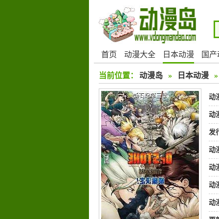
首页
动漫大全
日本动漫
国产
当前位置：
动漫岛
»
日本动漫
动
动
发
动
动
动
动