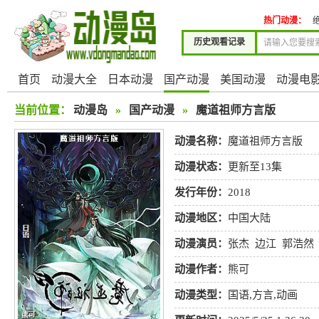
热门动漫：
历史观看记录
首页
动漫大全
日本动漫
国产动漫
美国动漫
动漫电
当前位置：
动漫岛
»
国产动漫
»
魔道祖师方言版
动漫名称：
魔道祖师方言版
动漫状态：
更新至13集
发行年份：
2018
动漫地区：
中国大陆
动漫演员：
张杰
边江
郭浩然
张太康
动漫作者：
熊可
动漫类型：
国语
,
方言
,
动画