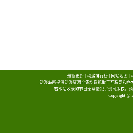
最新更新
|
动漫排行榜
|
网站地图
|
动漫岛所提供动漫资源全集均系抓取于互联网和各
若本站收录的节目无意侵犯了贵司版权，请
Copyright @ 