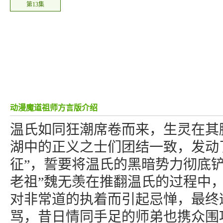
第13集
动漫魔道祖师方言版介绍
温氏如同狂潮席卷而来，生灵在其
湖中的正义之士们团结一致，发动
征”，誓要将温氏的黑暗势力彻底铲
老祖”魏无羡在推翻温氏的过程中
对非常道的执着而引起忌惮，最终
骂，昔日情同手足的师弟也携众围