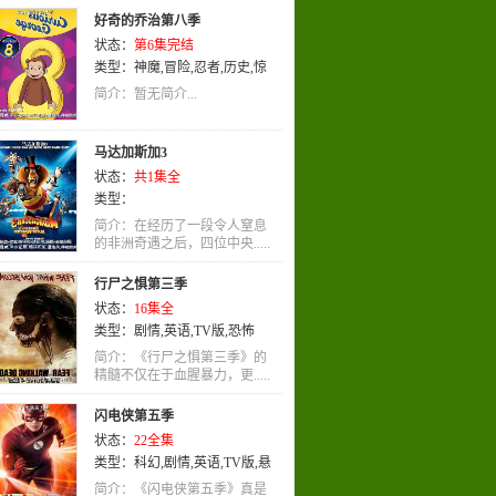
好奇的乔治第八季
状态：
第6集完结
类型：
神魔
,
冒险
,
忍者
,
历史
,
惊
悚
,
英语
,
动画
简介：暂无简介...
马达加斯加3
状态：
共1集全
类型：
简介：在经历了一段令人窒息
的非洲奇遇之后，四位中央.....
行尸之惧第三季
状态：
16集全
类型：
剧情
,
英语
,
TV版
,
恐怖
简介：《行尸之惧第三季》的
精髓不仅在于血腥暴力，更.....
闪电侠第五季
状态：
22全集
类型：
科幻
,
剧情
,
英语
,
TV版
,
悬
疑
简介：《闪电侠第五季》真是