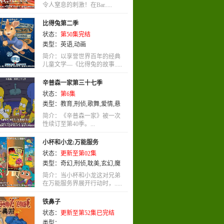
令人窒息的刺激！在Bar.....
比得兔第二季
状态：
第50集完结
类型：
英语
,
动画
简介：以享誉世界百年的经典
儿童文学—《比得兔的故事.....
辛普森一家第三十七季
状态：
第6集
类型：
教育
,
刑侦
,
歌舞
,
爱情
,
悬
疑
,
英语
,
动画
,
喜剧
简介：《辛普森一家》被一次
性续订至第40季。...
小杯和小龙:万能服务
状态：
更新至第02集
类型：
奇幻
,
刑侦
,
耽美
,
玄幻
,
魔
法
,
社会
,
后宫
,
战争
,
艺术
简介：当小杯和小龙这对兄弟
在万能服务界展开行动时，.....
铁鼻子
状态：
更新至第52集已完结
类型：