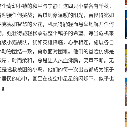
这个奇幻小镇的和平与宁静！这四只小猫各有千秋：
备迎接任何挑战；碧琪则像温暖的阳光，善良得宛如
帕克犹如智慧的火花，机灵得能轻而易举地解开任何
韧，强壮得能轻松承载整个镇子的希望。每当危机来
超级小猫战队，犹如英雄降临，心手相连，施展各自
小动物团结一致，勇敢面对困难。他们的冒险仿佛是
激昂，时而柔和，总是让人热血沸腾，笑声不断。无
还是拯救被困的小鸟，他们的每一次出击都成为镇子
个居民的心中，甚至在夜空中星星的闪烁下，似乎也
g