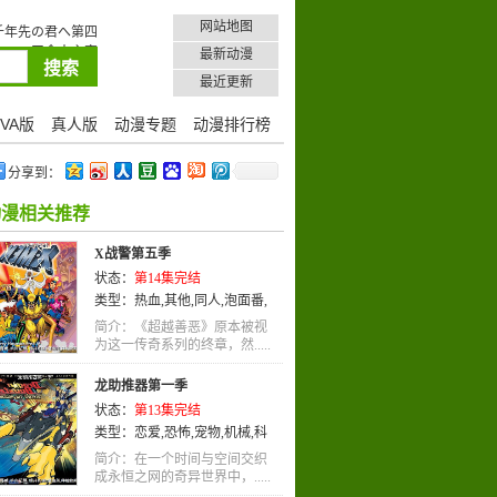
网站地图
千年先の君へ第四
TRA
天命大主宰
最新动漫
最近更新
VA版
真人版
动漫专题
动漫排行榜
分享到：
动漫相关推荐
X战警第五季
状态：
第14集完结
类型：
热血
,
其他
,
同人
,
泡面番
,
玄幻
,
科幻
,
冒险
,
英语
,
动作
,
动画
简介：《超越善恶》原本被视
为这一传奇系列的终章，然.....
龙助推器第一季
状态：
第13集完结
类型：
恋爱
,
恐怖
,
宠物
,
机械
,
科
幻
,
冒险
,
英语
,
惊悚
,
动画
简介：在一个时间与空间交织
成永恒之网的奇异世界中，.....