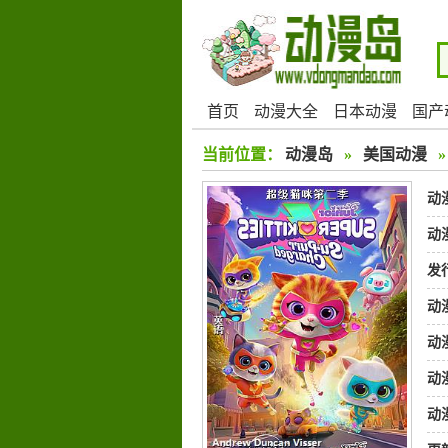
首页
动漫大全
日本动漫
国产
当前位置：
动漫岛
»
美国动漫
动
动
发
动
动
扎
动
动