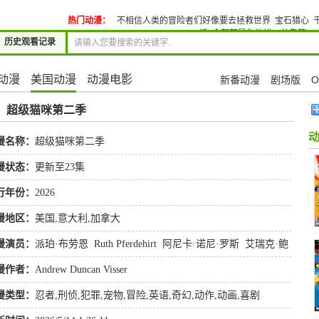
热门动漫：
不相信人类的冒险者们好像要去拯救世界
宝石猎心
话
全部都是你的错。总集篇EX
历史观看记录
动漫
美国动漫
动漫电影
新番动漫
剧场版
O
»
超级猫咪第二季
漫名称：
超级猫咪第二季
漫状态：
更新至23集
行年份：
2026
漫地区：
美国,意大利,加拿大
漫演员：
派珀·布劳恩
Ruth Pferdehirt
阿尼卡·诺尼·罗斯
艾瑞克·鲍
Justin Gua
漫作者：
Andrew Duncan Visser
漫类型：
忍者
,
刑侦
,
犯罪
,
宠物
,
冒险
,
英语
,
奇幻
,
动作
,
动画
,
喜剧