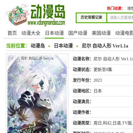
热门动漫：
理
历史观看记录
首页
动漫大全
日本动漫
国产动漫
美国动漫
动漫电
当前位置：
动漫岛
»
日本动漫
»
尼尔 自动人形 Ver1.1a
动漫名称：
尼尔 自动人形 Ver1.1
动漫状态：
更新至8集
发行年份：
2023
动漫地区：
日本
动漫演员：
动漫作者：
动漫类型：
周日
,
科幻
,
日语
,
TV版
,