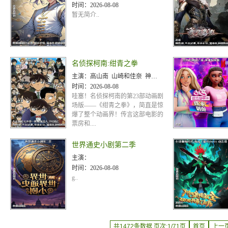
时间：
2026-08-08
暂无简介..
名侦探柯南:绀青之拳
主演：
高山南 山崎和佳奈 神谷明 小山力也 林原惠美 山口胜平 田中秀幸 岛本须美 绪方贤一 堀川亮 松井菜樱子 宫村优子 岩居由希子 大谷育江 高木涉 高岛雅罗 堀之纪 立木文彦 小山茉美 三石琴乃 置鲇龙太郎 日高法子 池田秀一 古谷彻
时间：
2026-08-08
哇塞！名侦探柯南的第23部动画剧
场版——《绀青之拳》，简直是惊
爆了整个动画界！传言这部电影的
票房和....
世界通史小剧第二季
主演：
时间：
2026-08-08
g..
共1472条数据 页次:1/71页
首页
上一