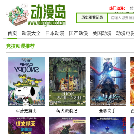
热门动漫：
想
明需履行夫妇
历史观看记录
首页
动漫大全
日本动漫
国产动漫
美国动漫
动漫电
竞技动漫推荐
军营史努比
萌犬流浪记
全职高手