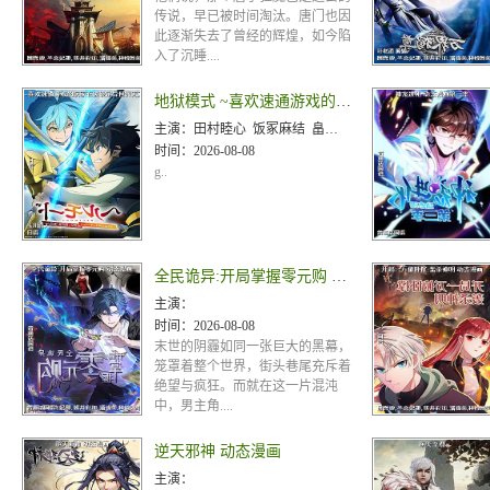
传说，早已被时间淘汰。唐门也因
此逐渐失去了曾经的辉煌，如今陷
入了沉睡....
地狱模式 ~喜欢速通游戏的玩家在废设定异世界无双~第二季
主演：
田村睦心 饭冢麻结 畠中祐 千本木彩花 石川英郎 大原沙耶香 小市真琴 杉田智和 千叶翔也 三宅麻理
时间：
2026-08-08
g..
全民诡异:开局掌握零元购 动态漫画
主演：
时间：
2026-08-08
末世的阴霾如同一张巨大的黑幕，
笼罩着整个世界，街头巷尾充斥着
绝望与疯狂。而就在这一片混沌
中，男主角....
逆天邪神 动态漫画
主演：