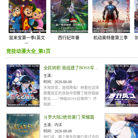
鼠来宝第一季(英文
西行纪年番
机动奥特曼第三季
版)
竞技动漫大全_第1页
全民转职:我组建了BOSS军团 动态漫画
主演：
时间：
2026-08-08
天地异变，游戏降临！林墨在这场
颠覆现实的浩劫中觉醒了绝世隐秘
职业——“神级BOSS召唤师”！开
局即....
斗罗大陆2绝世唐门 荣耀篇
主演：
内详
时间：
2026-08-08
他们说，那个唐手狂魔已是过去的