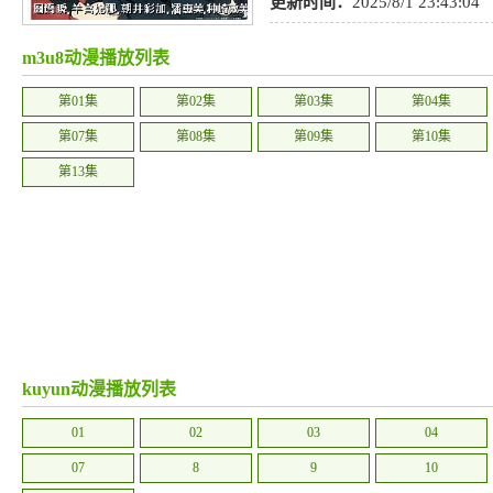
怖
,
少年
,
萝莉
,
少年爱
,
TV版
,
日
更新时间：
2025/8/1 23:43:04
m3u8动漫播放列表
第01集
第02集
第03集
第04集
第07集
第08集
第09集
第10集
第13集
kuyun动漫播放列表
01
02
03
04
07
8
9
10