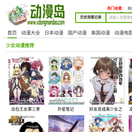
热门动漫：
我
越したら隣人が
历史观看记录
首页
动漫大全
日本动漫
国产动漫
美国动漫
动漫电
少女动漫推荐
出包王女第三季
外星笔记
好友变成美少女之
後友情崩坏的故事