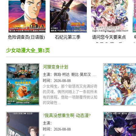
危险调查员(日语版)
石纪元第三季
请问您今天要来点
兔子吗?第三季
少女动漫大全_第1页
河狸变身计划
主演：
佩珀·柯达 鲍比·莫尼汉 乔恩·哈姆 凯茜·纳基麦 戴夫·弗兰科 爱德华多·弗兰科 梅丽莎·维亚西诺
时间：
2026-08-08
少女梅宝，那个聪慧而又充满好奇
的灵魂，偶然间踏上了一条前所未
有的旅程。借助一项颠覆传统认知
的突破性....
?我真没想重生啊·动态漫?
主演：
时间：
2026-08-08
g..