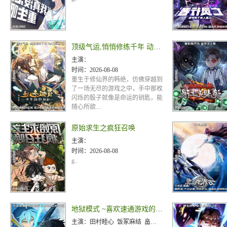
顶级气运,悄悄修练千年 动态漫画
主演：
时间：
2026-08-08
重生于修仙界的韩绝，仿佛穿越到
了一场无尽的游戏之中，手中那枚
闪烁的骰子就像是命运的钥匙，能
随心所欲....
原始求生之疯狂召唤
主演：
时间：
2026-08-08
g..
地狱模式 ~喜欢速通游戏的玩家在废设定异世界无双~第二季
主演：
田村睦心 饭冢麻结 畠中祐 千本木彩花 石川英郎 大原沙耶香 小市真琴 杉田智和 千叶翔也 三宅麻理