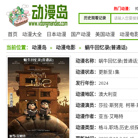
热门动漫：
历史观看记录
首页
动漫大全
日本动漫
国产动漫
美国动漫
动漫电
当前位置：
动漫岛
»
动漫电影
»
蜗牛回忆录(普通话)
动漫名称：
蜗牛回忆录(普通话
动漫状态：
更新至1集
发行年份：
2024
动漫地区：
澳大利亚
动漫演员：
莎拉·斯努克
柯蒂·
夫
艾瑞克·巴纳
玛格达·苏班
动漫作者：
亚当·艾略特
动漫类型：
格斗
,
职场
,
历史
,
侦