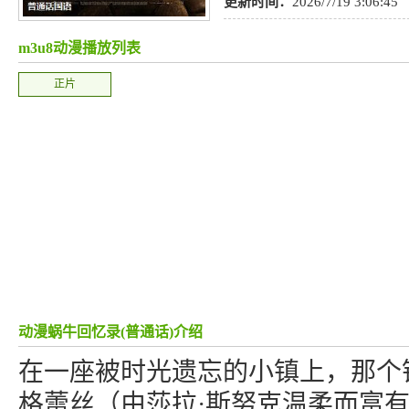
年爱
,
神话
,
亲子
,
冒险
,
机战
,
恋爱
更新时间：
2026/7/19 3:06:45
他
,
搞笑
,
社会
,
未来
,
奇幻
,
特摄
,
m3u8动漫播放列表
歌舞
,
萝莉
,
忍者
,
同人
,
耽美
,
玄幻
正片
斗
,
亲情
,
LOLI
,
悬疑
,
惊悚
,
宠物
,
志
,
吸血鬼
,
女性向
,
国语
,
剧情
,
英
动漫蜗牛回忆录(普通话)介绍
在一座被时光遗忘的小镇上，那个
格蕾丝（由莎拉·斯努克温柔而富