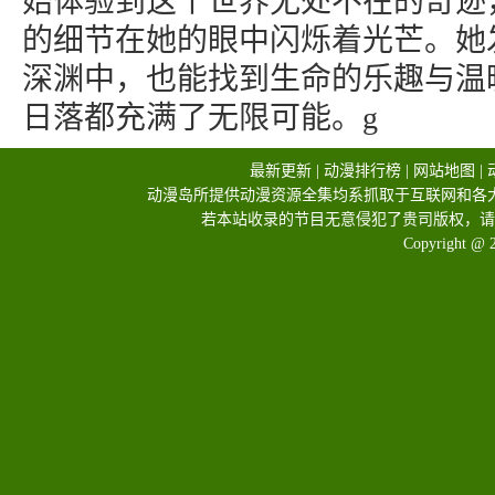
始体验到这个世界无处不在的奇迹
的细节在她的眼中闪烁着光芒。她
深渊中，也能找到生命的乐趣与温
日落都充满了无限可能。g
最新更新
|
动漫排行榜
|
网站地图
|
动漫岛所提供动漫资源全集均系抓取于互联网和各
若本站收录的节目无意侵犯了贵司版权，请
Copyright @ 