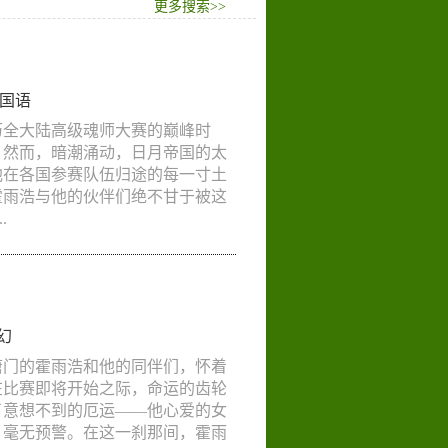
更多搜索>>
国语
历全大陆高级魂师大赛的巅峰时
。然而，暗潮涌动，日月帝国的太
他在各国参赛队伍归途的每一寸土
霍雨浩与他的伙伴们绝不甘于被这
.
幻
唐门的霍雨浩和他的同伴们，怀着
在比赛即将开始之际，命运的齿轮
了意想不到的厄运——他心爱的女
，毫无预警。在这一刹那间，霍雨