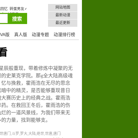
网站地图
跳回忆
转蛋男友♂
人!
城隍录 2026
最新动漫
最近更新
VA版
真人版
动漫专题
动漫排行榜
看
星辰般重现，带着修炼中凝聚的无
的史莱克学院。那g全大陆高级魂
。忆与挽救，霍雨浩在无尽的思念
黑暗中的精灵，是否能够重现昔日
魂大赛历史上的经典之战。霍雨浩
草药。在救回王冬后，霍雨浩的伤
灿烂的一道风景线，为我们带来无
多的力量，找到能够支。
唐门,斗罗,罗大,大陆,绝世,世唐,唐门