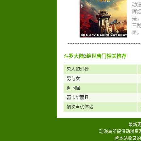
竞
动
格
辉
子
,
是
画
三
是，
斗罗大陆2绝世唐门相关推荐
鬼人幻灯抄
男与女
jk 同居
蕾卡华丽且
初次声优体验
最新
动漫岛所提供动漫资
若本站收录的