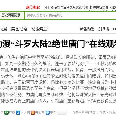
热门动漫：
ＮＴＲ,请你再三考虑玩火的代价
怪病医拉姆尼
心
打开转蛋球就开始造
历史观看记录
动漫
美国动漫
动漫电影
新番动漫
剧场版
O
动漫“斗罗大陆2绝世唐门”在线观
三绝，仿佛在绝境中攀登至新的巅峰。经过漫长的闭关，霍雨浩如
门，如同一支期待已久的战队，迎来了强劲的对手——王秋儿统领
，霍雨浩与他的伙伴们决定代表唐门出战，像勇士一般挺身而出
，仿佛他一颗心中的冰川在转瞬之间化为滔天巨门的暗器，如同
之路上，唐门能否再度崛起，场惊心动魄的比赛，注定会成为斗
一步都充满霍雨浩甚至差点丧命，但是他坚韧不拔地寻找着这种
门的神圣任务，为唐门再次展现辉煌！他将是斗罗大陆上最光辉
才能够成为真正的唐门传人，引领唐门重新崛起。他需要获得更
斗罗大陆2绝世唐门,斗罗大陆,绝世
微博
豆瓣
人人网
开心网
更多