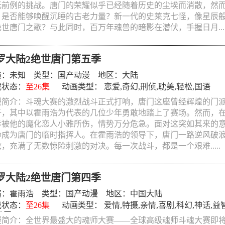
无前例的挑战。唐门的荣耀似乎已经随着历史的尘埃而消散，然
，是否能够唤醒沉睡的古老力量？新一代的史莱克七怪，像星辰
世唐门之歌？与此同时，百万年魂兽的暗影在潜伏，手握日月....
罗大陆2绝世唐门第五季
演：
未知
类型：
国产动漫
地区：大陆
载状态：
至26集
动画类型：
恋爱
,
奇幻
,
刑侦
,
耽美
,
轻松
,
国语
漫简介：斗魂大赛的激烈战斗正式打响，唐门这座曾经辉煌的门
子，其中以霍雨浩为代表的几位少年勇敢地踏上了赛场。然而，
幸被他的魔化恋人小雅所伤，情势万分危急。面对这突如其来的
命成为唐门的临时指挥人。在霍雨浩的领导下，唐门一路逆风破
，充满了无数惊险刺激的对决。每一次战斗，都是一个艰难.....
罗大陆2绝世唐门第四季
演：
霍雨浩
类型：
国产动漫
地区：中国大陆
载状态：
至26集
动画类型：
爱情
,
特摄
,
亲情
,
喜剧
,
科幻
,
神话
,
益
动画
漫简介：全世界最盛大的魂师大赛——全球高级魂师斗魂大赛即