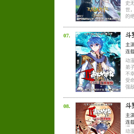
史
世
的绝
斗
07.
主
连
动
弟
不
受
强敌
斗
08.
主
连
语
,
动