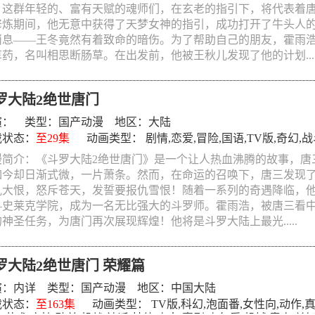
，这群年轻的、富有天赋的魂师们，在玄老的指引下，将代表着
修炼期间，他无意中获得了天梦女神的指引，成功打开了牛头人
消息——王冬竟然有着致命的暗伤。为了帮助自己的朋友，霍雨
药，名叫相思断肠草。在出发前，他被王秋儿发现了他的计划....
罗大陆2绝世唐门
演： 类型：
国产动漫
地区：大陆
载状态：
至29集
动画类型：
剧情
,
恋爱
,
冒险
,
国语
,
TV版
,
奇幻
,
战
漫简介：《斗罗大陆2绝世唐门》是一个让人热血沸腾的故事，唐
如今却日渐式微，一片萧条。然而，在命运的召唤下，唐三发现
仇大恨，怒斥苍天，发誓要报仇雪恨！随着一系列的奇遇降临，
—史莱克学院，成为一名无比强大的斗罗师。霍雨浩，被唐三看
神圣任务，为唐门再次展现辉煌！他将是斗罗大陆上最光.....
罗大陆2绝世唐门 荣耀篇
演：
内详
类型：
国产动漫
地区：中国大陆
载状态：
至163集
动画类型：
TV版
,
科幻
,
泡面番
,
女性向
,
动作
,