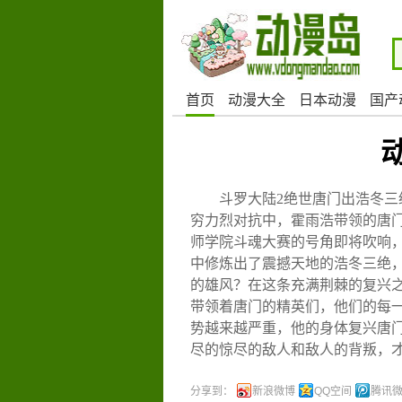
首页
动漫大全
日本动漫
国产
斗罗大陆2绝世唐门出浩冬
穷力烈对抗中，霍雨浩带领的唐
师学院斗魂大赛的号角即将吹响
中修炼出了震撼天地的浩冬三绝
的雄风？在这条充满荆棘的复兴
带领着唐门的精英们，他们的每
势越来越严重，他的身体复兴唐
尽的惊尽的敌人和敌人的背叛，
分享到：
新浪微博
QQ空间
腾讯