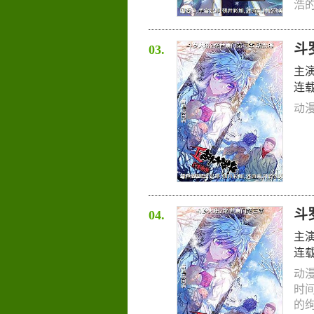
浩的
斗
03.
主
连
动漫
斗
04.
主
连
动
时
的