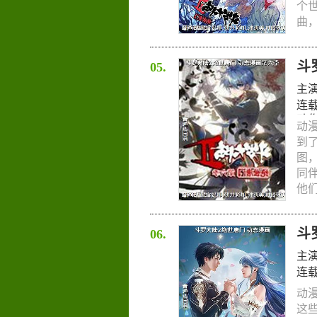
个
曲，
斗
05.
主
连
动
动
血
到
史
,
图
同
他们
斗
06.
主
连
动
这