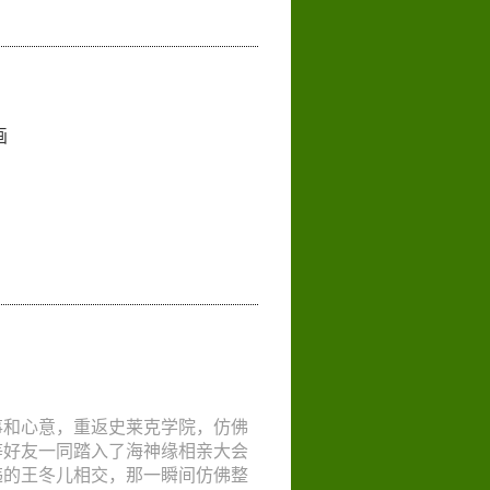
画
事和心意，重返史莱克学院，仿佛
等好友一同踏入了海神缘相亲大会
违的王冬儿相交，那一瞬间仿佛整