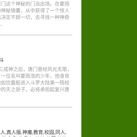
唐门这个神秘的门派出场。在霍雨
的神秘锦囊，从中获得了一个惊人
浩决定不顾一切，去寻找一种神奇
.
斗
三成神之后，唐门曾经风光无限，
了一位名叫霍雨浩的少年，他身背
他如饮露般进入斗罗大陆第一院校
中的天之骄子，必将承担起复兴唐
真人
,
真人版
,
神魔
,
教育
,
校园
,
同人
,