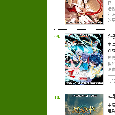
怪
浩
的
的草
斗
09.
主
连
动
但
深
—
门的
斗
10.
主
连