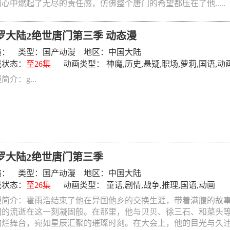
心中燃起了无尽的责任感，仿佛整个唐门的希望都压在了他.....
罗大陆2绝世唐门第三季 动态漫
演： 类型：
国产动漫
地区：中国大陆
载状态：
至26集
动画类型：
神魔
,
历史
,
悬疑
,
职场
,
萝莉
,
国语
,
动
简介：g...
罗大陆2绝世唐门第三季
演： 类型：
国产动漫
地区：中国大陆
载状态：
至26集
动画类型：
童话
,
剧情
,
战争
,
推理
,
国语
,
动画
漫简介：霍雨浩结束了他在异国他乡的交换生涯，带着满腹的故
间的流逝在这一刻凝固般。在那里，他与贝贝、徐三石、和菜头
绚烂舞台，宛如星辰汇聚的璀璨时刻。在大会上，他的目光与久