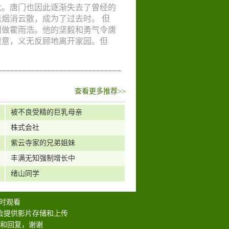
智
,
治愈
,
职业
,
歌舞
,
惊悚
,
萝莉
,
搞笑
,
汰。唐门也因此逐渐失去了曾经的
轻松
,
运动
,
剧情
,
历史
,
推理
,
玄幻
,
亲
烟消云散，成为了过去时。 但
冒险
,
战争
,
国语
,
奇幻
,
少年
,
武侠
,
动
叫做霍雨浩。他的坚毅和勇气令唐
恨意，义无反顾地离开家园。但
查看更多推荐>>
被不良受精的巨乳母亲
株式会社
紫云寺家的兄弟姐妹
丰满无知强制增长中
绪山同学
时观看
会提供影片存储和上传
和回复，谢谢