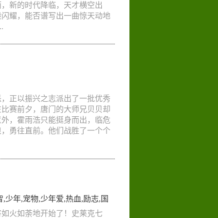
而，新的时代降临，天才横空出
般闪耀，能否谱写出一曲惊天动地
.
派，正以振兴之志派出了一批优秀
在比赛前夕，唐门的大师兄贝贝却
意外，霍雨浩只能挺身而出，临危
浪，勇往直前。他们战胜了一个个
智
,
少年
,
宠物
,
少年爱
,
热血
,
励志
,
国
将如火如荼地开始了！史莱克七