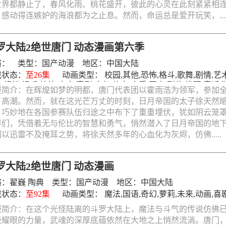
世界都静止了，春风化雨、桃花盛开，彼此的心灵在此刻紧紧相
感动得连嫉妒的海浪都为之止息。然而，命运总是爱开玩笑，....
罗大陆2绝世唐门 动态漫画第六季
演： 类型：
国产动漫
地区：中国大陆
载状态：
至26集
动画类型：
校园
,
其他
,
恐怖
,
格斗
,
歌舞
,
剧情
,
艺
作
,
轻松
,
娱乐
,
搞笑
,
未来
,
喜剧
,
奇幻
,
热血
,
恋爱
,
同人
,
刑侦
,
推理
,
童话
,
漫简介：在辉煌如梦的明都，唐门代表团以霍雨浩为领军，参加
鬼
,
惊悚
,
神魔
,
教育
,
侦探
,
少年爱
,
女性向
,
机战
,
亲子
,
励志
,
动画
,
青春
,
了高潮。然而，就在这光芒万丈的时刻，日月帝国的太子徐天然
少女
,
百合
,
少年
,
科幻
,
社会
,
职场
,
泡面番
,
真人
,
神话
,
冒险
,
国语
,
真人
，巧妙地在各国参赛队伍归途之中布下了重重埋伏，犹如阴云笼
伴们，凭借着无与伦比的智慧和勇气，悄然潜入了日月帝国的地
以迅雷不及掩耳之势，将徐天然多年的心血化为灰烬，仿佛.....
罗大陆2绝世唐门 动态漫画
演：
翟巍
陶典
类型：
国产动漫
地区：中国大陆
载状态：
至92集
动画类型：
魔法
,
国语
,
奇幻
,
萝莉
,
未来
,
动画
,
喜
漫简介：在这个光怪陆离的斗罗大陆上，魔法与斗气的传说仿佛
些耀眼的力量，武魂的深厚底蕴依然在大地之上悄然流淌。唐门