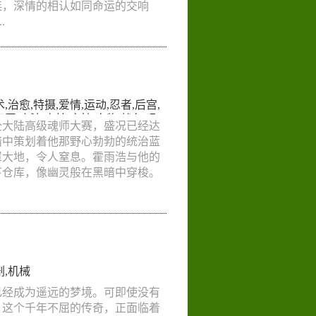
连，深情的相认如同命运的交响
.
术
,
治愈
,
特摄
,
爱情
,
运动
,
忍者
,
后宫
,
犯罪
,
魔法
,
竞技
,
亲情
,
宠物
,
战争
,
吸
全大陆高级魂师大赛，盛况已经达
悬疑
,
战斗
,
机械
,
穿越
,
耽美
,
职业
,
历
暗中策划着他那野心勃勃的统治蓝
版
,
益智
,
萝莉
,
武侠
,
玄幻
罩大地，令人窒息。霍雨浩与他的
下仓库，像幽灵般在黑暗中穿梭。
剧
,
机械
已经成为遥远的梦境。可即使没有
，这个千年不屈的传奇，正面临着