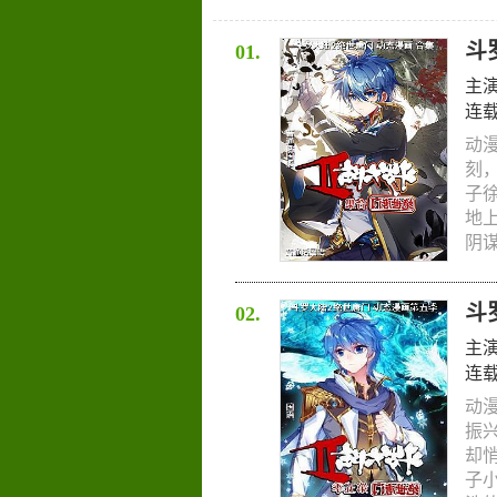
斗
01.
主
连
动
刻
子
地
阴谋
斗
02.
主
连
动
振
却
子