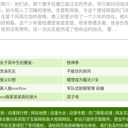
技
,
艺术
,
亲情
,
耽美
,
机战
,
神话
,
其他
,
少女
,
喜剧
,
少年爱
,
机械
,
青春
,
益
漫简介：他们说，那个唐手狂魔已是过去的传说，早已被时间淘
斗
,
犯罪
,
百合
,
宠物
,
恋爱
,
侦探
,
未来
,
职场
,
特摄
,
魔法
,
忍者
,
穿越
,
悬疑
,
煌，如今陷入了沉睡的境地。贪婪和背叛，令这个曾经辉煌的门派
恐怖
,
战斗
,
热血
,
童话
,
社会
,
刑侦
,
励志
,
后宫
,
吸血鬼
,
爱情
,
娱乐
,
LOLI
,
，在某个风雨交加的夜晚，唐三却意识到了一个少年的存在。他
刮目相看。这个少年曾经遭受家庭变故，母亲惨遭杀害。他身负
他却没有想到，这一次出走竟然成了他命运的拐点。 霍.....
女子高中生的腰姿~
牧神季
洗澡先生
不能住的房间
鬼父幻想
瞳憬成为魔法少女
真人版overflow
军队式射精管理 前编
ova我家弟弟真的很大
双子母
更新
|
动漫排行榜
|
网站地图
|
动漫大全
|
动漫专题
|
热门搜索动漫
|
网友实
源全集均系抓取于互联网和各大视频网站，本站只提供页面服务，更加不
节目无意侵犯了贵司版权，请给网页底部邮箱地址来信，我们会及时处理