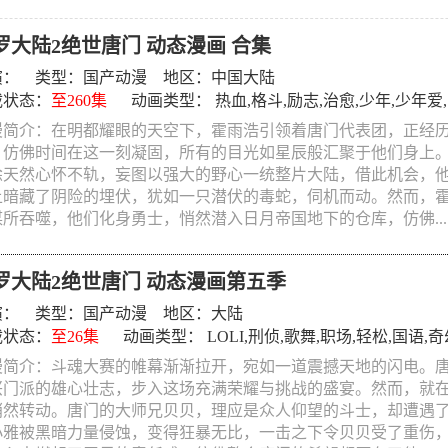
罗大陆2绝世唐门 动态漫画 合集
演： 类型：
国产动漫
地区：中国大陆
载状态：
至260集
动画类型：
热血
,
格斗
,
励志
,
治愈
,
少年
,
少年爱
,
漫简介：在明都耀眼的天空下，霍雨浩引领着唐门代表团，正经
，仿佛时间在这一刻凝固，所有的目光如星辰般汇聚于他们身上
徐天然心怀不轨，妄图以强大的野心一统整片大陆，借此机会，
上暗藏了阴险的埋伏，犹如一只潜伏的毒蛇，伺机而动。然而，
所吞噬，他们化身勇士，悄然潜入日月帝国地下的仓库，仿佛....
罗大陆2绝世唐门 动态漫画第五季
演： 类型：
国产动漫
地区：大陆
载状态：
至26集
动画类型：
LOLI
,
刑侦
,
歌舞
,
职场
,
轻松
,
国语
,
奇
漫简介：斗魂大赛的帷幕渐渐拉开，宛如一道震撼天地的闪电。
兴门派的雄心壮志，步入这场充满荣耀与挑战的盛宴。然而，就
悄然转动。唐门的大师兄贝贝，理应是众人仰望的斗士，却遭遇
小雅被黑暗力量侵蚀，变得狂暴无比，一击之下令贝贝受了重伤