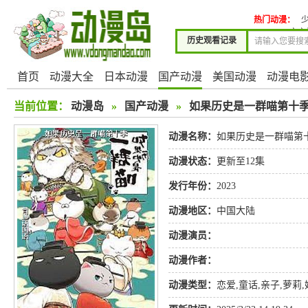
热门动漫：
空之
历史观看记录
首页
动漫大全
日本动漫
国产动漫
美国动漫
动漫电
当前位置：
动漫岛
»
国产动漫
»
如果历史是一群喵第十
动漫名称：
如果历史是一群喵第
动漫状态：
更新至12集
发行年份：
2023
动漫地区：
中国大陆
动漫演员：
动漫作者：
动漫类型：
恋爱
,
童话
,
亲子
,
萝莉
,