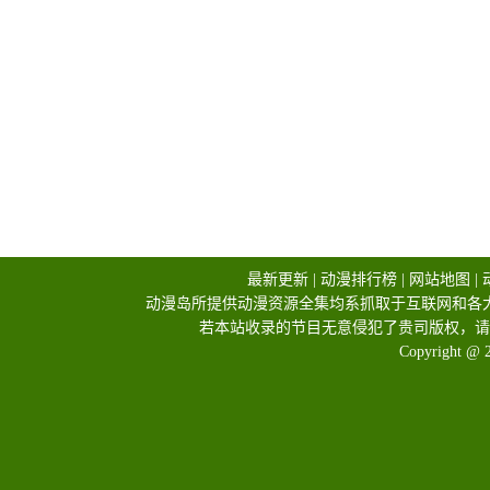
最新更新
|
动漫排行榜
|
网站地图
|
动漫岛所提供动漫资源全集均系抓取于互联网和各
若本站收录的节目无意侵犯了贵司版权，请
Copyright @ 