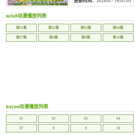
耽美
,
社会
,
后宫
,
历史
,
其他
,
侦探
更新时间：
2024/8/7 16:41:03
m3u8动漫播放列表
第01集
第02集
第03集
第04集
第07集
第8集
第9集
第10集
kuyun动漫播放列表
01
02
03
04
07
8
9
10