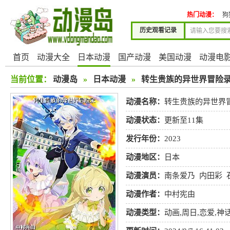
热门动漫：
狗
历史观看记录
首页
动漫大全
日本动漫
国产动漫
美国动漫
动漫电
当前位置：
动漫岛
»
日本动漫
»
转生贵族的异世界冒险
动漫名称：
转生贵族的异世界
动漫状态：
更新至11集
发行年份：
2023
动漫地区：
日本
动漫演员：
南条爱乃
内田彩
海浩辅
丰崎爱生
西村知道
动漫作者：
中村宪由
动漫类型：
动画
,
周日
,
恋爱
,
神