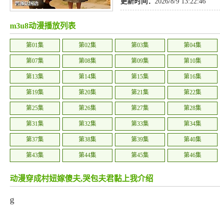
更新时间：
2026/8/9 13:22:46
m3u8动漫播放列表
第01集
第02集
第03集
第04集
第07集
第08集
第09集
第10集
第13集
第14集
第15集
第16集
第19集
第20集
第21集
第22集
第25集
第26集
第27集
第28集
第31集
第32集
第33集
第34集
第37集
第38集
第39集
第40集
第43集
第44集
第45集
第46集
第49集
第50集
第51集
第52集
动漫穿成村妞嫁傻夫,哭包夫君黏上我介绍
第55集
第56集
第57集
第58集
g
第61集
第62集
第63集
第64集
第67集
第68集
第69集
第70集