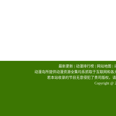
最新更新
|
动漫排行榜
|
网站地图
|
动漫岛所提供动漫资源全集均系抓取于互联网和各
若本站收录的节目无意侵犯了贵司版权，请
Copyright @ 