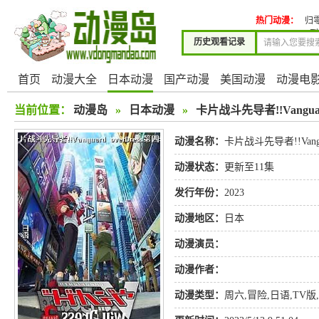
热门动漫：
归
到
历史观看记录
首页
动漫大全
日本动漫
国产动漫
美国动漫
动漫电
当前位置：
动漫岛
»
日本动漫
»
卡片战斗先导者!!Vanguar
动漫名称：
卡片战斗先导者!!Vangua
动漫状态：
更新至11集
发行年份：
2023
动漫地区：
日本
动漫演员：
动漫作者：
动漫类型：
周六
,
冒险
,
日语
,
TV版
,