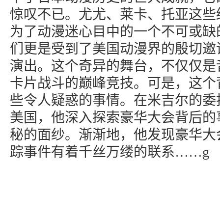
惊叹不已。尤尤、莱卡、托亚这些
为了动漫迷心目中的一个不可或缺
们更是受到了美国动漫界的殷切邀
演出。这个奇异的舞台，不仅仅是
卡片战斗的巅峰竞技。可是，这个
些令人疑惑的事情。在米吉尔的委
美国，他深入探索豪华大会背后的
秘的面纱。渐渐地，他发现豪华大
踪事件有着千丝万缕的联系……g