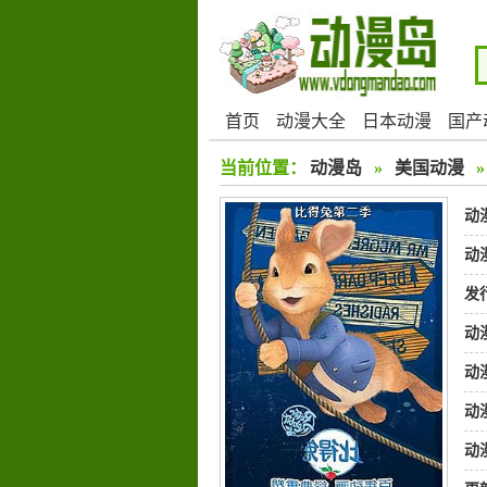
首页
动漫大全
日本动漫
国产
当前位置：
动漫岛
»
美国动漫
动
动
发
动
动
动
动