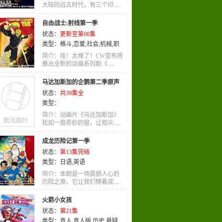
大陆的远古时代，有三个印.....
自由战士:射线第一季
状态：
更新至第06集
类型：
格斗
,
恋爱
,
社会
,
机械
,
职
业
,
魔法
,
竞技
,
其他
,
百合
,
特摄
简介：哇！太棒了！CW宣布将
推出全新的动画系列剧《.....
马达加斯加的企鹅第二季原声
状态：
共39集全
类型：
简介：动画片《马达加斯加》
犹如一扇奇妙的窗，让观众.....
成龙历险记第一季
状态：
第13集完结
类型：
日语
,
英语
简介：本剧是一场震撼人心的
历险之旅，它让我们随着成.....
火箭小女孩
状态：
第21集
类型：
真人
,
真人版
,
历史
,
悬疑
,