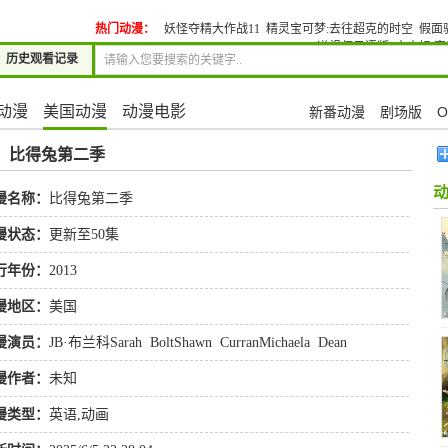
热门动漫：
妖怪夺精大作战11
精灵宝可梦:去往超克的时空
假面
道祖师日语版
大小姐,
历史观看记录
动漫
美国动漫
动漫电影
新番动漫
剧场版
O
»
比得兔第二季
漫名称：
比得兔第二季
漫状态：
更新至50集
行年份：
2013
漫地区：
美国
漫演员：
JB·布兰科Sarah
BoltShawn
CurranMichaela
Dean
漫作者：
未知
漫类型：
英语
,
动画