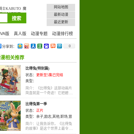
网站地图
骑士KABUTO
魔
恋爱的时间到了。6
最新动漫
最近更新
VA版
真人版
动漫专题
动漫排行榜
0
分享到：
动漫相关推荐
比得兔(特别篇)
状态：
更新至5集已完结
类型：
简介：《比得兔》这部动画片
简直就是一个奇迹！它把碧.....
比得兔第一季
状态：
正片
类型：
亲子
,
励志
,
其他
,
职场
,
冒
险
,
战斗
,
职业
,
治愈
,
亲情
,
格斗
,
益
简介：让我告诉你，《比得兔
智
的故事》是这个世界上最令.....
,
犯罪
,
青春
,
未来
,
真人
,
真人版
,