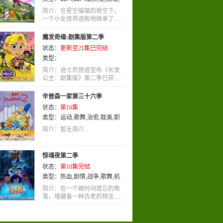
少年
,
宠物
,
科幻
,
冒险
,
英语
,
奇幻
,
简介：在星空璀璨的夜空下，
动画
一个小女孩奇迹般地继承了.....
,
喜剧
魔发奇缘:剧集版第二季
状态：
更新至21集已完结
类型：
简介：迪士尼频道宣布《长发
公主：剧集版》第二季已获.....
辛普森一家第三十六季
状态：
第16集
类型：
运动
,
歌舞
,
治愈
,
耽美
,
职
业
,
英语
,
动画
,
喜剧
简介：暂无简介...
惊魂夜第二季
状态：
第10集完结
类型：
热血
,
剧情
,
战争
,
歌舞
,
机
械
,
冒险
,
英语
,
奇幻
,
恐怖
,
动画
简介：在一个被时间遗忘的角
落，埋藏着一种古老的预言.....