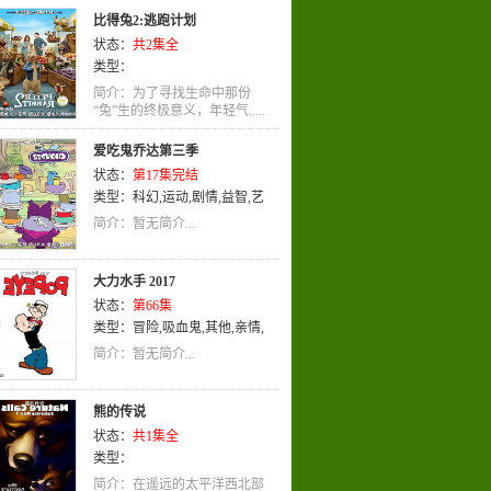
萝莉
,
穿越
,
刑侦
,
耽美
,
吸血鬼
,
悬
比得兔2:逃跑计划
疑
,
热血
,
运动
,
战争
,
喜剧
,
机
状态：
共2集全
械
,
LOLI
,
轻松
,
惊悚
,
特摄
,
竞技
,
类型：
娱乐
,
女性向
,
社会
,
恐怖
,
百合
,
恋
爱
,
童话
,
武侠
,
科幻
,
宠物
,
教育
,
动
简介：为了寻找生命中那份
“兔”生的终极意义，年轻气.....
作
,
泡面番
,
机战
,
神话
,
少女
,
艺术
,
神魔
,
忍者
,
历史
,
歌舞
,
爱情
,
魔法
,
爱吃鬼乔达第三季
同人
,
少年
,
少年爱
,
校园
,
搞笑
,
剧
状态：
第17集完结
情
,
后宫
,
英语
,
奇幻
,
推理
,
侦探
,
玄
类型：
科幻
,
运动
,
剧情
,
益智
,
艺
幻
,
动画
术
,
英语
,
动画
简介：暂无简介...
大力水手 2017
状态：
第66集
类型：
冒险
,
吸血鬼
,
其他
,
亲情
,
未来
,
英语
,
动画
简介：暂无简介...
熊的传说
状态：
共1集全
类型：
简介：在遥远的太平洋西北部