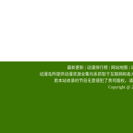
最新更新
|
动漫排行榜
|
网站地图
|
动漫岛所提供动漫资源全集均系抓取于互联网和各
若本站收录的节目无意侵犯了贵司版权，请
Copyright @ 