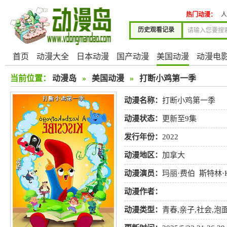
热门动漫：
人
历史观看记录
首页
动漫大全
日本动漫
国产动漫
美国动漫
动漫电
当前位置：
动漫岛
»
美国动漫
»
打断小鸡第一季
动漫名称：
打断小鸡第一季
动漫状态：
更新至9集
发行年份：
2022
动漫地区：
加拿大
动漫演员：
玛丽·费伯
斯特林·
Fraser
Luke
动漫作者：
动漫类型：
青春
,
亲子
,
社会
,
泡