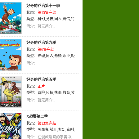
好奇的乔治第十一季
状态：
第15集完结
类型：
科幻
,
竞技
,
同人
,
爱情
,
特
摄
,
英语
,
动画
简介：暂无简介...
好奇的乔治第九季
状态：
第6集完结
类型：
推理
,
同人
,
悬疑
,
职业
,
轻
松
,
英语
,
动画
简介：...
好奇的乔治第五季
状态：
正片
类型：
冒险
,
侦探
,
热血
,
教育
,
爱
情
,
惊悚
,
穿越
,
玄幻
,
搞笑
,
忍者
,
亲
简介：暂无简介...
子
,
同人
,
武侠
,
恋爱
,
校园
,
少年爱
,
轻松
,
科幻
,
宠物
,
亲情
,
神话
,
运动
,
X战警第二季
励志
,
LOLI
,
吸血鬼
,
历史
,
喜剧
,
社
状态：
第13集完结
会
,
艺术
,
真人
,
真人版
,
奇幻
,
职场
,
类型：
吸血鬼
,
战斗
,
玄幻
,
喜剧
,
百合
,
机械
,
娱乐
,
女性向
,
机战
,
魔
科幻
,
冒险
,
英语
,
动作
,
动画
法
,
少女
,
动作
,
耽美
,
剧情
,
刑侦
,
推
简介：在漫威漫画的宇宙中，