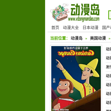
首页
动漫大全
日本动漫
国产
当前位置：
动漫岛
»
美国动漫
动
动
发
动
动
动
动