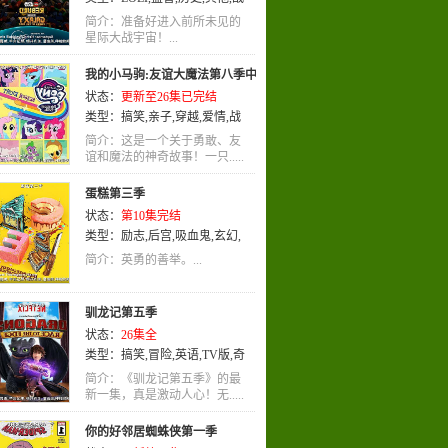
斗
,
科幻
,
冒险
,
英语
,
奇幻
,
动作
,
动
简介：准备好进入前所未见的
画
星际大战宇宙！...
,
喜剧
我的小马驹:友谊大魔法第八季中
状态：
更新至26集已完结
配版
类型：
搞笑
,
亲子
,
穿越
,
爱情
,
战
斗
,
恋爱
,
真人
,
青春
,
真人版
,
少女
,
简介：这是一个关于勇敢、友
百合
谊和魔法的神奇故事！一只.....
,
魔法
蛋糕第三季
状态：
第10集完结
类型：
励志
,
后宫
,
吸血鬼
,
玄幻
,
娱乐
,
英语
,
动画
,
喜剧
简介：英勇的善举。...
驯龙记第五季
状态：
26集全
类型：
搞笑
,
冒险
,
英语
,
TV版
,
奇
幻
简介：《驯龙记第五季》的最
新一集，真是激动人心！无.....
你的好邻居蜘蛛侠第一季