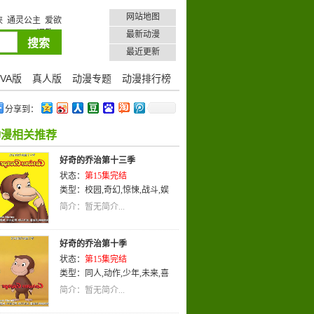
网站地图
侠
通灵公主
爱欲
调教19
最新动漫
最近更新
VA版
真人版
动漫专题
动漫排行榜
分享到：
动漫相关推荐
好奇的乔治第十三季
状态：
第15集完结
类型：
校园
,
奇幻
,
惊悚
,
战斗
,
娱
乐
,
英语
,
动画
简介：暂无简介...
好奇的乔治第十季
状态：
第15集完结
类型：
同人
,
动作
,
少年
,
未来
,
喜
剧
,
英语
,
动画
简介：暂无简介...