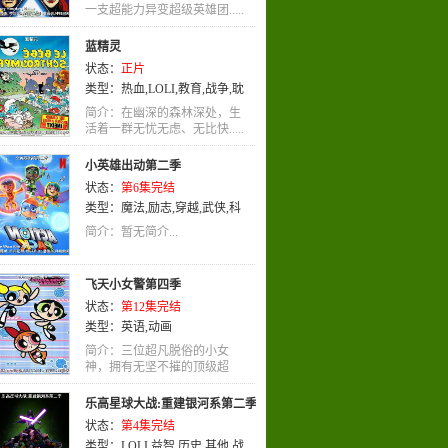
一支超能力异变超级英雄团.....
理
,
萝莉
,
战争
,
战斗
,
歌舞
,
少年
,
职
业
,
竞技
,
恐怖
,
特摄
,
泡面番
,
童话
,
蓝精灵
后宫
,
英语
,
益智
,
其他
,
未来
,
动画
状态：
正片
类型：
热血
,
LOLI
,
教育
,
战争
,
耽
美
,
英语
,
奇幻
,
动画
,
喜剧
简介：在幽深的森林深处，生
活着一群无忧无虑、无比快.....
小英雄出动第二季
状态：
第6集完结
类型：
魔法
,
励志
,
穿越
,
武侠
,
科
幻
,
冒险
,
英语
,
奇幻
,
动作
,
动画
,
喜
简介：暂无简介...
剧
飞天小女警第四季
状态：
第12集完结
类型：
英语
,
动画
简介：三位超凡脱俗的小女
神，拥有无坚不摧的顶级超
级.....
乐高星球大战:重建银河系第二季
状态：
第4集完结
类型：
LOLI
,
益智
,
历史
,
其他
,
战