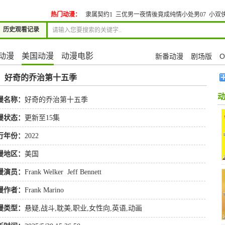
热门动漫：
隶属契约1
三优男一夜情後竟成纯情小处男07
小双
历史观看记录
动漫
美国动漫
动漫电影
新番动漫
剧场版
O
»
好奇的乔治第十五季
漫名称：
好奇的乔治第十五季
漫状态：
更新至15集
行年份：
2022
漫地区：
美国
漫演员：
Frank Welker
Jeff Bennett
漫作者：
Frank Marino
漫类型：
悬疑
,
战斗
,
耽美
,
职业
,
女性向
,
英语
,
动画