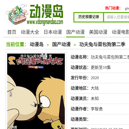
热门动漫：
gi
历史观看记录
首页
动漫大全
日本动漫
国产动漫
美国动漫
动漫电
当前位置：
动漫岛
»
国产动漫
»
功夫兔与菜包狗第二季
动漫名称：
功夫兔与菜包狗第二
动漫状态：
更新至10集
发行年份：
2020
动漫地区：
大陆
动漫演员：
未知
动漫作者：
李智勇
动漫类型：