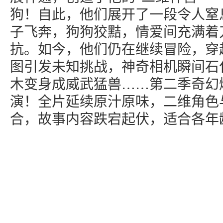
狗！自此，他们展开了一段令人窒
子飞奔，狗狗狡黠，情爱间充满着
抗。如今，他们仍在继续冒险，穿
图引发未知挑战，神奇相机瞬间石
木变身成威武猛兽……第二季奇幻
演！全片延续原汁原味，二维角色
合，故事内容跌宕起伏，适合各年