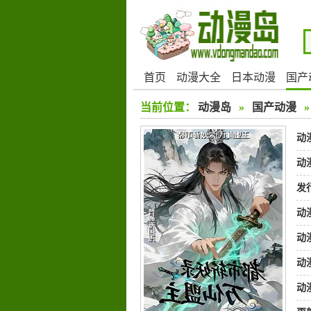
首页
动漫大全
日本动漫
国产
当前位置：
动漫岛
»
国产动漫
动
动
发
动
动
动
动