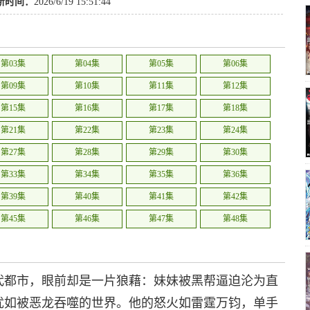
侠
,
玄幻
新时间：
2026/6/19 15:51:44
第03集
第04集
第05集
第06集
第09集
第10集
第11集
第12集
第15集
第16集
第17集
第18集
第21集
第22集
第23集
第24集
第27集
第28集
第29集
第30集
第33集
第34集
第35集
第36集
第39集
第40集
第41集
第42集
第45集
第46集
第47集
第48集
第51集
第52集
第53集
第54集
第57集
第58集
第59集
第60集
代都市，眼前却是一片狼藉：妹妹被黑帮逼迫沦为直
第63集
第64集
第65集
第66集
犹如被恶龙吞噬的世界。他的怒火如雷霆万钧，单手