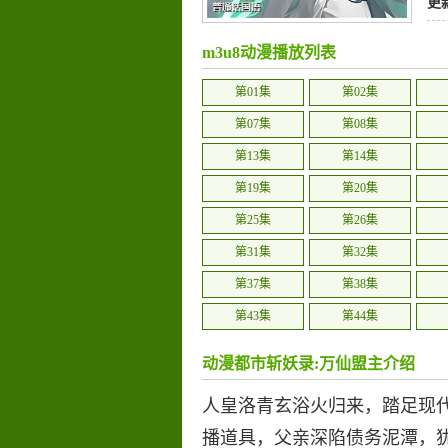
武
更
m3u8动漫播放列表
第01集
第02集
第07集
第08集
第13集
第14集
第19集
第20集
第25集
第26集
第31集
第32集
第37集
第38集
第43集
第44集
第49集
第50集
动漫都市斩妖录:万仙盟主介绍
第55集
第56集
人皇洛青玄浴火归来，踏足现
第61集
第62集
播道具，父亲深陷债务泥潭，
第67集