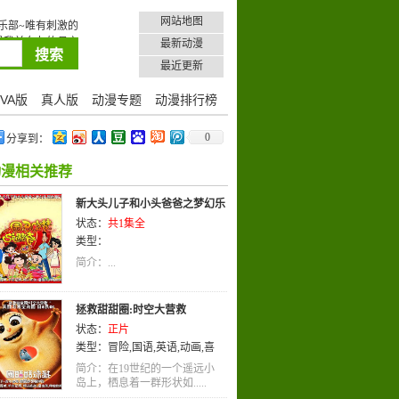
网站地图
乐部~唯有刺激的
是我前女友的母亲
最新动漫
最近更新
VA版
真人版
动漫专题
动漫排行榜
0
分享到：
动漫相关推荐
新大头儿子和小头爸爸之梦幻乐
状态：
共1集全
园奇遇记
类型：
简介：...
拯救甜甜圈:时空大营救
状态：
正片
类型：
冒险
,
国语
,
英语
,
动画
,
喜
剧
简介：在19世纪的一个遥远小
岛上，栖息着一群形状如.....