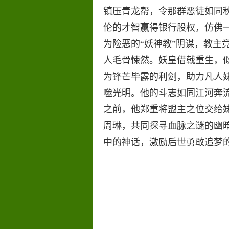
镇压青龙帮，令那群恶徒如同
伦的才智赢得银行股权，仿佛
为险恶的“妖神教”阴谋，教主
人毛骨悚然。妖皇借戟重生，
为锋芒毕露的利剑，助力凡人
噬光明。他的斗志如同江河奔
之前，他郑重将盟主之位交给
周琳，共同探寻血脉之谜的幽暗
中的神话，激励后世勇敢追梦的