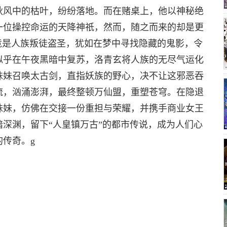
秋风中的枯叶，纷纷落地。而在赌桌上，他以神秘绝
一位操控命运的天降神祇，然而，随之而来的却是更
竟是人族叛徒盗圣，犹如在梦中寻找隐藏的鬼影，令
似乎在午夜黑暗中复苏，洛青玄将人族的无尽气运化
妹妹召唤太古剑，直指妖族的野心，决不让这邪恶吞
流，汹涌澎湃，最终整顿万仙盟，重塑苍穹。在隐退
妹妹，仿佛在交接一份重担与荣耀，并携手商业女王
深渊，留下“人皇镇万古”的都市传说，成为人们心
传奇。g