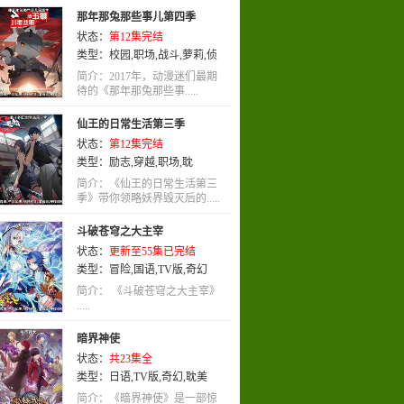
那年那兔那些事儿第四季
状态：
第12集完结
类型：
校园
,
职场
,
战斗
,
萝莉
,
侦
探
,
励志
,
恐怖
,
TV版
,
热血
,
动作
,
简介：2017年，动漫迷们最期
惊悚
待的《那年那兔那些事.....
,
玄幻
,
LOLI
,
剧情
,
社会
,
战
争
,
喜剧
,
国语
,
历史
,
动画
仙王的日常生活第三季
状态：
第12集完结
类型：
励志
,
穿越
,
职场
,
耽
美
,
LOLI
,
机战
,
童话
,
少女
,
轻松
,
简介：《仙王的日常生活第三
运动
季》带你领略妖界毁灭后的.....
,
恐怖
,
亲情
,
女性向
,
搞笑
,
TV
版
,
奇幻
,
战斗
,
国语
斗破苍穹之大主宰
状态：
更新至55集已完结
类型：
冒险
,
国语
,
TV版
,
奇幻
简介： 《斗破苍穹之大主宰》
.....
暗界神使
状态：
共23集全
类型：
日语
,
TV版
,
奇幻
,
耽美
简介：《暗界神使》是一部惊