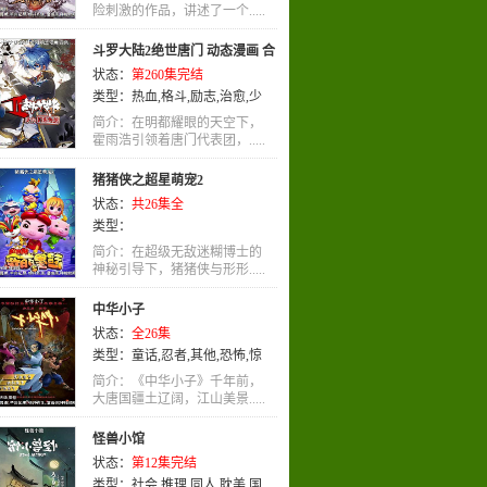
险刺激的作品，讲述了一个.....
斗罗大陆2绝世唐门 动态漫画 合
状态：
第260集完结
集
类型：
热血
,
格斗
,
励志
,
治愈
,
少
年
,
少年爱
,
国语
简介：在明都耀眼的天空下，
霍雨浩引领着唐门代表团，.....
猪猪侠之超星萌宠2
状态：
共26集全
类型：
简介：在超级无敌迷糊博士的
神秘引导下，猪猪侠与形形.....
中华小子
状态：
全26集
类型：
童话
,
忍者
,
其他
,
恐怖
,
惊
悚
,
LOLI
,
神话
,
运动
,
少年
,
亲
简介：《中华小子》千年前，
情
大唐国疆土辽阔，江山美景.....
,
TV版
,
奇幻
,
国语
,
武侠
,
动画
怪兽小馆
状态：
第12集完结
类型：
社会
,
推理
,
同人
,
耽美
,
国