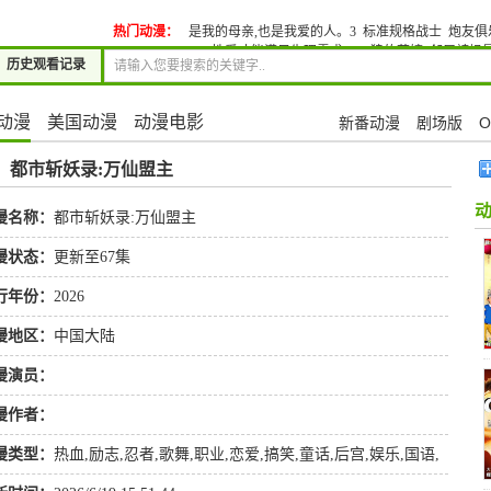
热门动漫：
是我的母亲,也是我爱的人。3
标准规格战士
炮友俱
性爱才能满足生理需求~13
狼的花嫁
邻居辣妈
历史观看记录
动漫
美国动漫
动漫电影
新番动漫
剧场版
O
»
都市斩妖录:万仙盟主
漫名称：
都市斩妖录:万仙盟主
漫状态：
更新至67集
行年份：
2026
漫地区：
中国大陆
漫演员：
漫作者：
漫类型：
热血
,
励志
,
忍者
,
歌舞
,
职业
,
恋爱
,
搞笑
,
童话
,
后宫
,
娱乐
,
国语
,