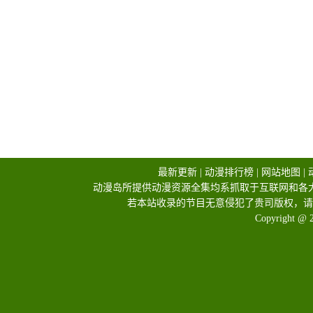
最新更新
|
动漫排行榜
|
网站地图
|
动漫岛所提供动漫资源全集均系抓取于互联网和各
若本站收录的节目无意侵犯了贵司版权，请
Copyright @ 