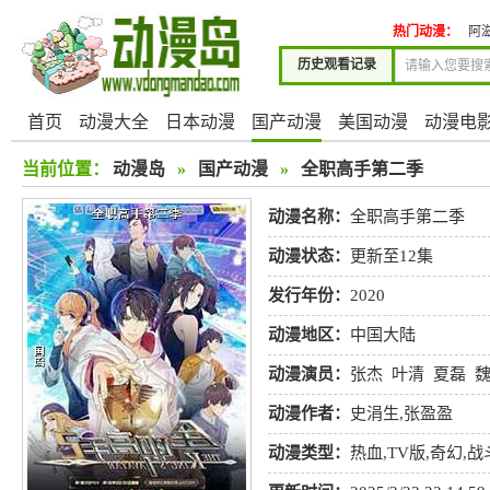
热门动漫：
阿
历史观看记录
首页
动漫大全
日本动漫
国产动漫
美国动漫
动漫电
当前位置：
动漫岛
»
国产动漫
»
全职高手第二季
动漫名称：
全职高手第二季
动漫状态：
更新至12集
发行年份：
2020
动漫地区：
中国大陆
动漫演员：
张杰
叶清
夏磊
图
佟心竹
动漫作者：
史涓生,张盈盈
动漫类型：
热血
,
TV版
,
奇幻
,
战